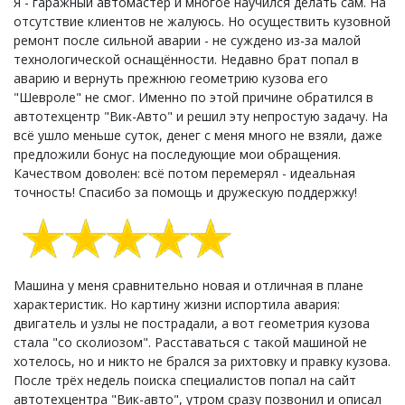
Я - гаражный автомастер и многое научился делать сам. На
отсутствие клиентов не жалуюсь. Но осуществить кузовной
ремонт после сильной аварии - не суждено из-за малой
технологической оснащённости. Недавно брат попал в
аварию и вернуть прежнюю геометрию кузова его
"Шевроле" не смог. Именно по этой причине обратился в
автотехцентр "Вик-Авто" и решил эту непростую задачу. На
всё ушло меньше суток, денег с меня много не взяли, даже
предложили бонус на последующие мои обращения.
Качеством доволен: всё потом перемерял - идеальная
точность! Спасибо за помощь и дружескую поддержку!
Машина у меня сравнительно новая и отличная в плане
характеристик. Но картину жизни испортила авария:
двигатель и узлы не пострадали, а вот геометрия кузова
стала "со сколиозом". Расставаться с такой машиной не
хотелось, но и никто не брался за рихтовку и правку кузова.
После трёх недель поиска специалистов попал на сайт
автотехцентра "Вик-авто", утром сразу позвонил и описал