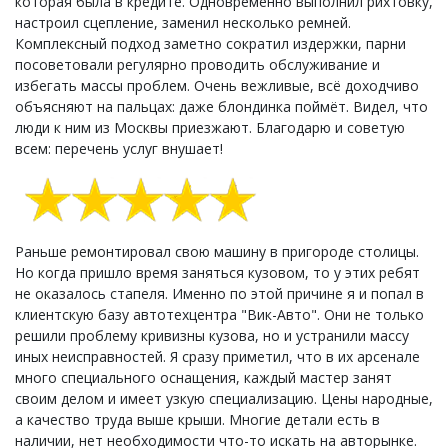
которая была в кредите. Одновременно выполнил рихтовку,
настроил сцепление, заменил несколько ремней.
Комплексный подход заметно сократил издержки, парни
посоветовали регулярно проводить обслуживание и
избегать массы проблем. Очень вежливые, всё доходчиво
объясняют на пальцах: даже блондинка поймёт. Видел, что
люди к ним из Москвы приезжают. Благодарю и советую
всем: перечень услуг внушает!
Раньше ремонтировал свою машину в пригороде столицы.
Но когда пришло время заняться кузовом, то у этих ребят
не оказалось стапеля. Именно по этой причине я и попал в
клиентскую базу автотехцентра "Вик-Авто". Они не только
решили проблему кривизны кузова, но и устранили массу
иных неисправностей. Я сразу приметил, что в их арсенале
много специального оснащения, каждый мастер занят
своим делом и имеет узкую специализацию. Цены народные,
а качество труда выше крыши. Многие детали есть в
наличии, нет необходимости что-то искать на авторынке.