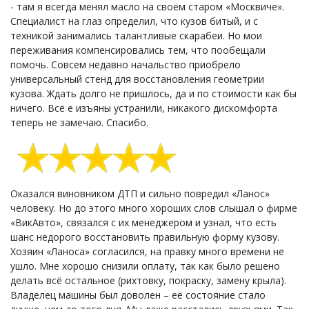
- там я всегда менял масло на своём старом «Москвиче».
Специалист на глаз определил, что кузов битый, и с
техникой занимались талантливые скарабеи. Но мои
переживания компенсировались тем, что пообещали
помочь. Совсем недавно начальство приобрело
универсальный стенд для восстановления геометрии
кузова. Ждать долго не пришлось, да и по стоимости как бы
ничего. Всё е изъяны устранили, никакого дискомфорта
теперь не замечаю. Спасибо.
Оказался виновником ДТП и сильно повредил «Ланос»
человеку. Но до этого много хороших слов слышал о фирме
«ВикАвто», связался с их менеджером и узнал, что есть
шанс недорого восстановить правильную форму кузову.
Хозяин «Ланоса» согласился, на правку много времени не
ушло. Мне хорошо снизили оплату, так как было решено
делать всё остальное (рихтовку, покраску, замену крыла).
Владелец машины был доволен – её состояние стало