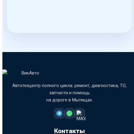
В автотехцентре можно выполнить
компьютерную диагностику, проверку электрики,
двигателя, подвески, тормозной системы,
рулевого управления, трансмиссии и других
узлов автомобиля. Диагностика особенно
важна, если появились посторонние звуки,
вибрации, ошибки на панели приборов,
снижение мощности, нестабильный запуск,
увеличенный расход топлива или увод
автомобиля в сторону. Чем раньше выявлена
причина, тем проще избежать более дорогого
Автотехцентр полного цикла: ремонт, диагностика, ТО,
ремонта.
запчасти и помощь
Плановое техническое обслуживание включает
на дороге в Мытищах.
замену масла, фильтров, свечей зажигания,
тормозных колодок, ремней, технических
жидкостей и других расходных материалов.
Регулярное ТО помогает поддерживать
Контакты