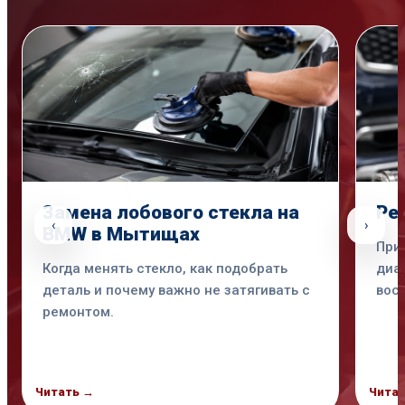
Замена лобового стекла на
Ре
‹
›
BMW в Мытищах
При
Когда менять стекло, как подобрать
диа
деталь и почему важно не затягивать с
вос
ремонтом.
Читать →
Чита