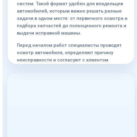
систем. Такой формат удобен для владельцев
автомобилей, которым важно решать разные
задачи в одном месте: от первичного осмотра и
подбора запчастей до полноценного ремонта и
выдачи исправной машины.
Перед началом работ специалисты проводят
осмотр автомобиля, определяют причину
неисправности и согласуют с клиентом
дальнейший план. Мастер объясняет, какие
работы являются срочными, какие можно
запланировать на ближайшее время, какие
детали лучше заменить сразу, а какие ещё могут
служить. Такой подход помогает избежать
лишних действий, заранее понимать бюджет
ремонта и принимать решение без давления.
Диагностика, ремонт и плановое
обслуживание