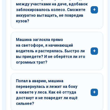
между участками на даче, вдобавок
профессионалов, которые ценят ваше время
заблокировалось колесо. Сможете
и заботятся о сохранности вашего
аккуратно вытащить, не повредив
имущества. Мы превращаем стрессовую
кузов?
ситуацию в чёткий и предсказуемый
алгоритм действий, где на первом месте
стоит ваше спокойствие и безопасность.
Машина заглохла прямо
на светофоре, я начинающий
Дополнительные услуги
водитель и растерялась. Быстро ли
эвакуатора
вы приедете? И не оберётся ли это
огромных трат?
Попал в аварию, машина
перевернулась и лежит на боку
в кювете у леса. Как её оттуда
достанут и не повредят ли ещё
сильнее?