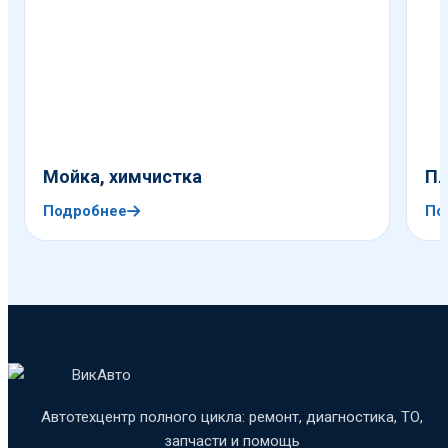
Мойка, химчистка
Пл
Подробнее
По
Автотехцентр полного цикла: ремонт, диагностика, ТО,
запчасти и помощь